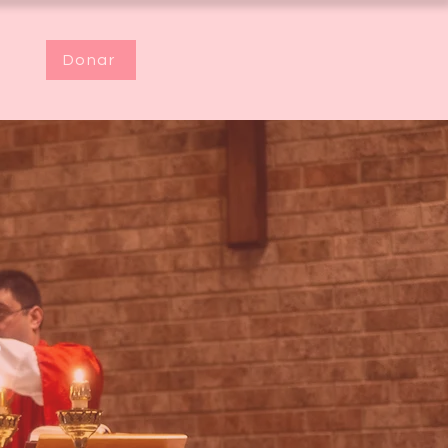
Donar
s