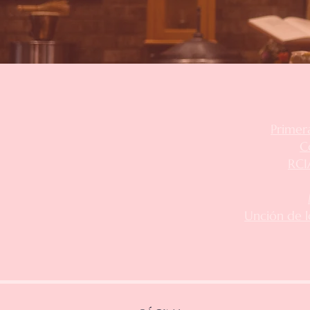
Primer
C
RCIA
Unción de l