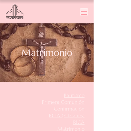
Matrimonio
Bautismo
Primera Comunión
Confirmación
RCIA (7-17 años)
RICA
Matrimonio