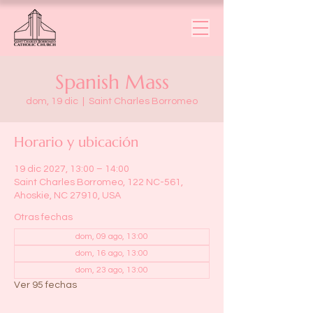
Spanish Mass
dom, 19 dic
  |  
Saint Charles Borromeo
Horario y ubicación
19 dic 2027, 13:00 – 14:00
Saint Charles Borromeo, 122 NC-561,
Ahoskie, NC 27910, USA
Otras fechas
dom, 09 ago, 13:00
dom, 16 ago, 13:00
dom, 23 ago, 13:00
Ver 95 fechas