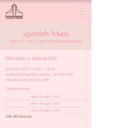
Spanish Mass
dom, 21 mar
  |  
Saint Charles Borromeo
Horario y ubicación
21 mar 2027, 13:00 – 14:00
Saint Charles Borromeo, 122 NC-561,
Ahoskie, NC 27910, USA
Otras fechas
dom, 09 ago, 13:00
dom, 16 ago, 13:00
dom, 23 ago, 13:00
Ver 95 fechas