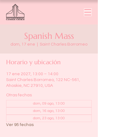
Spanish Mass
dom, 17 ene
  |  
Saint Charles Borromeo
Horario y ubicación
17 ene 2027, 13:00 – 14:00
Saint Charles Borromeo, 122 NC-561,
Ahoskie, NC 27910, USA
Otras fechas
dom, 09 ago, 13:00
dom, 16 ago, 13:00
dom, 23 ago, 13:00
Ver 95 fechas