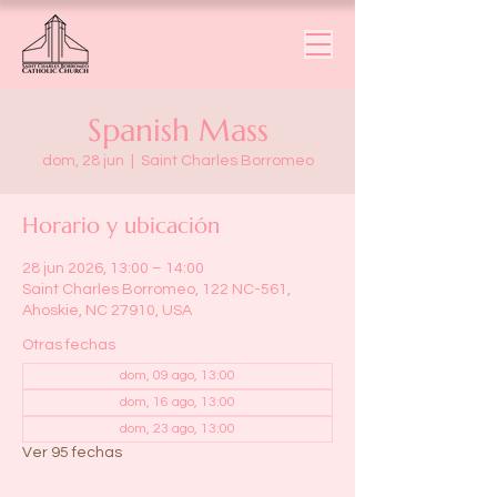
Spanish Mass
dom, 28 jun
  |  
Saint Charles Borromeo
Horario y ubicación
28 jun 2026, 13:00 – 14:00
Saint Charles Borromeo, 122 NC-561,
Ahoskie, NC 27910, USA
Otras fechas
dom, 09 ago, 13:00
dom, 16 ago, 13:00
dom, 23 ago, 13:00
Ver 95 fechas