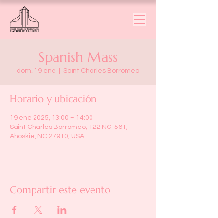
Spanish Mass
dom, 19 ene
  |  
Saint Charles Borromeo
Horario y ubicación
19 ene 2025, 13:00 – 14:00
Saint Charles Borromeo, 122 NC-561,
Ahoskie, NC 27910, USA
Compartir este evento