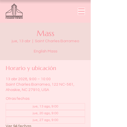
Mass
jue, 13 abr
  |  
Saint Charles Borromeo
English Mass
Horario y ubicación
13 abr 2028, 9:00 – 10:00
Saint Charles Borromeo, 122 NC-561,
Ahoskie, NC 27910, USA
Otras fechas
jue, 13 ago, 9:00
jue, 20 ago, 9:00
jue, 27 ago, 9:00
Ver 94 fechas