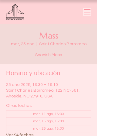
Mass
mar, 25 ene
  |  
Saint Charles Borromeo
Spanish Mass
Horario y ubicación
25 ene 2028, 18:30 – 19:10
Saint Charles Borromeo, 122 NC-561,
Ahoskie, NC 27910, USA
Otras fechas
mar, 11 ago, 18:30
mar, 18 ago, 18:30
mar, 25 ago, 18:30
Ver 94 fechas