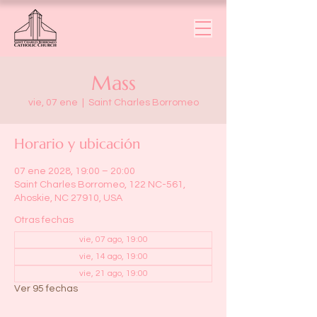
Mass
vie, 07 ene
  |  
Saint Charles Borromeo
Horario y ubicación
07 ene 2028, 19:00 – 20:00
Saint Charles Borromeo, 122 NC-561,
Ahoskie, NC 27910, USA
Otras fechas
vie, 07 ago, 19:00
vie, 14 ago, 19:00
vie, 21 ago, 19:00
Ver 95 fechas