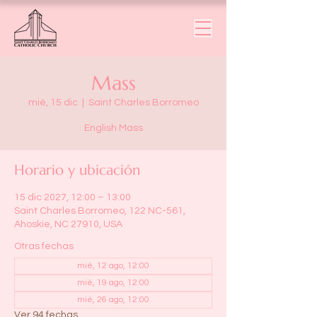
Mass
mié, 15 dic
  |  
Saint Charles Borromeo
English Mass
Horario y ubicación
15 dic 2027, 12:00 – 13:00
Saint Charles Borromeo, 122 NC-561,
Ahoskie, NC 27910, USA
Otras fechas
mié, 12 ago, 12:00
mié, 19 ago, 12:00
mié, 26 ago, 12:00
Ver 94 fechas