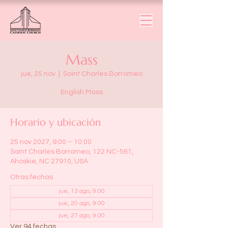
Mass
jue, 25 nov
  |  
Saint Charles Borromeo
English Mass
Horario y ubicación
25 nov 2027, 9:00 – 10:00
Saint Charles Borromeo, 122 NC-561,
Ahoskie, NC 27910, USA
Otras fechas
jue, 13 ago, 9:00
jue, 20 ago, 9:00
jue, 27 ago, 9:00
Ver 94 fechas