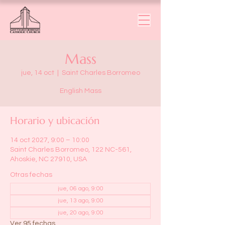
Mass
jue, 14 oct
  |  
Saint Charles Borromeo
English Mass
Horario y ubicación
14 oct 2027, 9:00 – 10:00
Saint Charles Borromeo, 122 NC-561,
Ahoskie, NC 27910, USA
Otras fechas
jue, 06 ago, 9:00
jue, 13 ago, 9:00
jue, 20 ago, 9:00
Ver 95 fechas