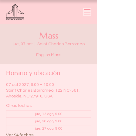
Mass
jue, 07 oct
  |  
Saint Charles Borromeo
English Mass
Horario y ubicación
07 oct 2027, 9:00 – 10:00
Saint Charles Borromeo, 122 NC-561,
Ahoskie, NC 27910, USA
Otras fechas
jue, 13 ago, 9:00
jue, 20 ago, 9:00
jue, 27 ago, 9:00
Ver 94 fechas