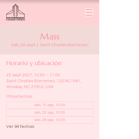
Mass
sáb, 25 sept
  |  
Saint Charles Borromeo
Horario y ubicación
25 sept 2027, 10:00 – 11:00
Saint Charles Borromeo, 122 NC-561,
Ahoskie, NC 27910, USA
Otras fechas
sáb, 15 ago, 10:00
sáb, 22 ago, 10:00
sáb, 29 ago, 10:00
Ver 94 fechas