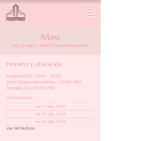
Mass
vie, 03 sept
  |  
Saint Charles Borromeo
Horario y ubicación
03 sept 2027, 19:00 – 20:00
Saint Charles Borromeo, 122 NC-561,
Ahoskie, NC 27910, USA
Otras fechas
vie, 14 ago, 19:00
vie, 21 ago, 19:00
vie, 28 ago, 19:00
Ver 94 fechas