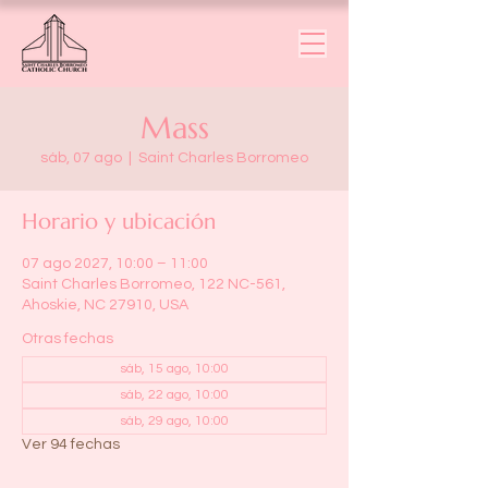
Mass
sáb, 07 ago
  |  
Saint Charles Borromeo
Horario y ubicación
07 ago 2027, 10:00 – 11:00
Saint Charles Borromeo, 122 NC-561,
Ahoskie, NC 27910, USA
Otras fechas
sáb, 15 ago, 10:00
sáb, 22 ago, 10:00
sáb, 29 ago, 10:00
Ver 94 fechas