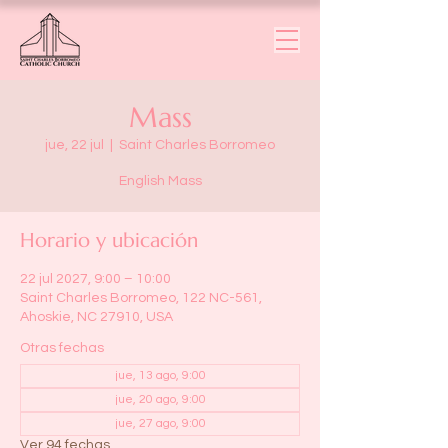
Mass
jue, 22 jul
  |  
Saint Charles Borromeo
English Mass
Horario y ubicación
22 jul 2027, 9:00 – 10:00
Saint Charles Borromeo, 122 NC-561,
Ahoskie, NC 27910, USA
Otras fechas
jue, 13 ago, 9:00
jue, 20 ago, 9:00
jue, 27 ago, 9:00
Ver 94 fechas