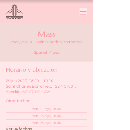
Mass
mar, 29 jun
  |  
Saint Charles Borromeo
Spanish Mass
Horario y ubicación
29 jun 2027, 18:30 – 19:10
Saint Charles Borromeo, 122 NC-561,
Ahoskie, NC 27910, USA
Otras fechas
mar, 11 ago, 18:30
mar, 18 ago, 18:30
mar, 25 ago, 18:30
Ver 94 fechas