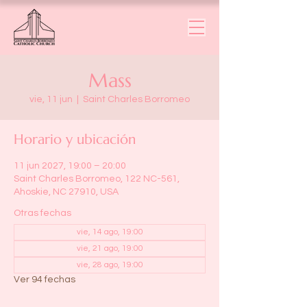
Mass
vie, 11 jun
  |  
Saint Charles Borromeo
Horario y ubicación
11 jun 2027, 19:00 – 20:00
Saint Charles Borromeo, 122 NC-561,
Ahoskie, NC 27910, USA
Otras fechas
vie, 14 ago, 19:00
vie, 21 ago, 19:00
vie, 28 ago, 19:00
Ver 94 fechas