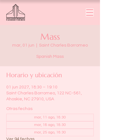
Mass
mar, 01 jun
  |  
Saint Charles Borromeo
Spanish Mass
Horario y ubicación
01 jun 2027, 18:30 – 19:10
Saint Charles Borromeo, 122 NC-561,
Ahoskie, NC 27910, USA
Otras fechas
mar, 11 ago, 18:30
mar, 18 ago, 18:30
mar, 25 ago, 18:30
Ver 94 fechas