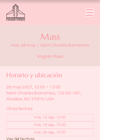
Mass
mié, 26 may
  |  
Saint Charles Borromeo
English Mass
Horario y ubicación
26 may 2027, 12:00 – 13:00
Saint Charles Borromeo, 122 NC-561,
Ahoskie, NC 27910, USA
Otras fechas
mié, 12 ago, 12:00
mié, 19 ago, 12:00
mié, 26 ago, 12:00
Ver 94 fechas