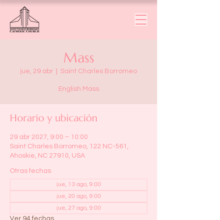
Mass
jue, 29 abr
  |  
Saint Charles Borromeo
English Mass
Horario y ubicación
29 abr 2027, 9:00 – 10:00
Saint Charles Borromeo, 122 NC-561,
Ahoskie, NC 27910, USA
Otras fechas
jue, 13 ago, 9:00
jue, 20 ago, 9:00
jue, 27 ago, 9:00
Ver 94 fechas