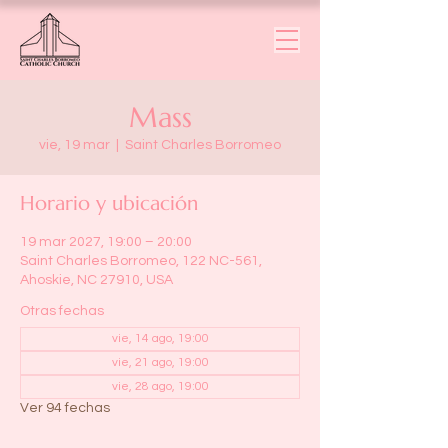
Mass
vie, 19 mar
  |  
Saint Charles Borromeo
Horario y ubicación
19 mar 2027, 19:00 – 20:00
Saint Charles Borromeo, 122 NC-561,
Ahoskie, NC 27910, USA
Otras fechas
vie, 14 ago, 19:00
vie, 21 ago, 19:00
vie, 28 ago, 19:00
Ver 94 fechas