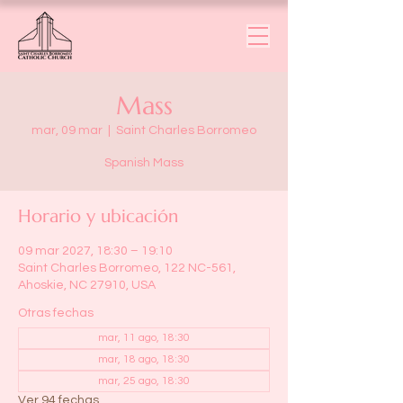
Mass
mar, 09 mar
  |  
Saint Charles Borromeo
Spanish Mass
Horario y ubicación
09 mar 2027, 18:30 – 19:10
Saint Charles Borromeo, 122 NC-561,
Ahoskie, NC 27910, USA
Otras fechas
mar, 11 ago, 18:30
mar, 18 ago, 18:30
mar, 25 ago, 18:30
Ver 94 fechas