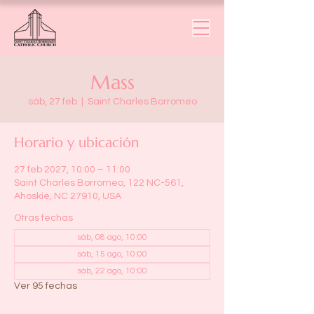
Mass
sáb, 27 feb
  |  
Saint Charles Borromeo
Horario y ubicación
27 feb 2027, 10:00 – 11:00
Saint Charles Borromeo, 122 NC-561,
Ahoskie, NC 27910, USA
Otras fechas
sáb, 08 ago, 10:00
sáb, 15 ago, 10:00
sáb, 22 ago, 10:00
Ver 95 fechas