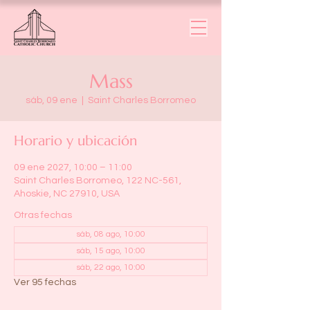
Mass
sáb, 09 ene
  |  
Saint Charles Borromeo
Horario y ubicación
09 ene 2027, 10:00 – 11:00
Saint Charles Borromeo, 122 NC-561,
Ahoskie, NC 27910, USA
Otras fechas
sáb, 08 ago, 10:00
sáb, 15 ago, 10:00
sáb, 22 ago, 10:00
Ver 95 fechas