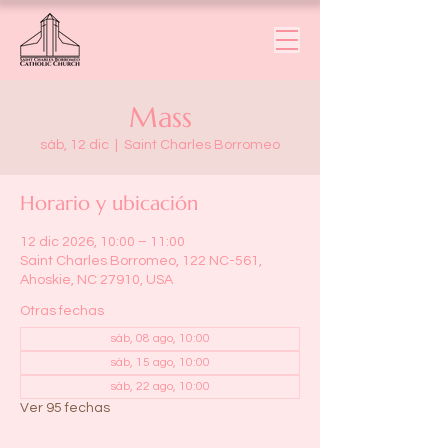
Mass
sáb, 12 dic
  |  
Saint Charles Borromeo
Horario y ubicación
12 dic 2026, 10:00 – 11:00
Saint Charles Borromeo, 122 NC-561,
Ahoskie, NC 27910, USA
Otras fechas
sáb, 08 ago, 10:00
sáb, 15 ago, 10:00
sáb, 22 ago, 10:00
Ver 95 fechas