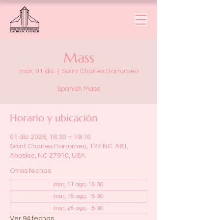
Mass
mar, 01 dic
  |  
Saint Charles Borromeo
Spanish Mass
Horario y ubicación
01 dic 2026, 18:30 – 19:10
Saint Charles Borromeo, 122 NC-561,
Ahoskie, NC 27910, USA
Otras fechas
mar, 11 ago, 18:30
mar, 18 ago, 18:30
mar, 25 ago, 18:30
Ver 94 fechas