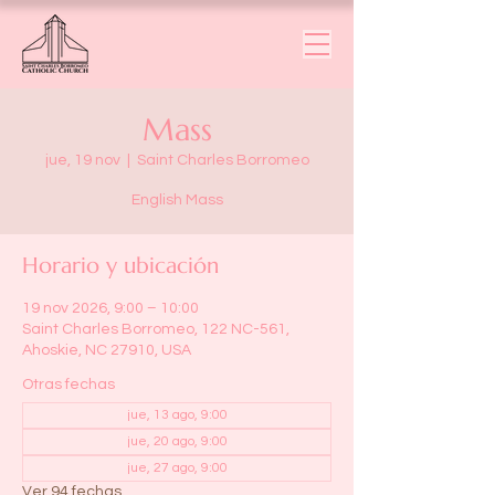
Mass
jue, 19 nov
  |  
Saint Charles Borromeo
English Mass
Horario y ubicación
19 nov 2026, 9:00 – 10:00
Saint Charles Borromeo, 122 NC-561,
Ahoskie, NC 27910, USA
Otras fechas
jue, 13 ago, 9:00
jue, 20 ago, 9:00
jue, 27 ago, 9:00
Ver 94 fechas