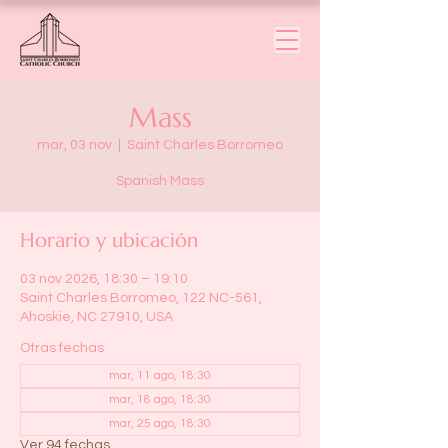
Mass
mar, 03 nov
  |  
Saint Charles Borromeo
Spanish Mass
Horario y ubicación
03 nov 2026, 18:30 – 19:10
Saint Charles Borromeo, 122 NC-561,
Ahoskie, NC 27910, USA
Otras fechas
mar, 11 ago, 18:30
mar, 18 ago, 18:30
mar, 25 ago, 18:30
Ver 94 fechas