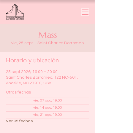
Mass
vie, 25 sept
  |  
Saint Charles Borromeo
Horario y ubicación
25 sept 2026, 19:00 – 20:00
Saint Charles Borromeo, 122 NC-561,
Ahoskie, NC 27910, USA
Otras fechas
vie, 07 ago, 19:00
vie, 14 ago, 19:00
vie, 21 ago, 19:00
Ver 95 fechas