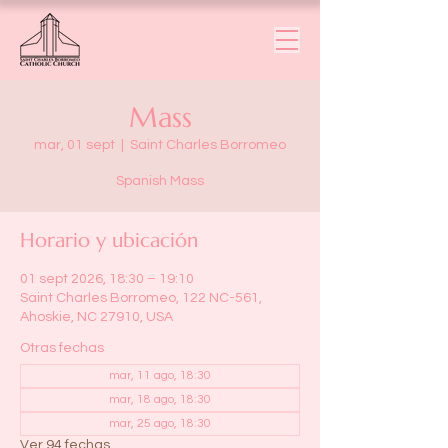
Mass
mar, 01 sept
  |  
Saint Charles Borromeo
Spanish Mass
Horario y ubicación
01 sept 2026, 18:30 – 19:10
Saint Charles Borromeo, 122 NC-561,
Ahoskie, NC 27910, USA
Otras fechas
mar, 11 ago, 18:30
mar, 18 ago, 18:30
mar, 25 ago, 18:30
Ver 94 fechas