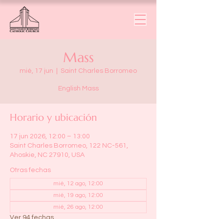
Mass
mié, 17 jun
  |  
Saint Charles Borromeo
English Mass
Horario y ubicación
17 jun 2026, 12:00 – 13:00
Saint Charles Borromeo, 122 NC-561,
Ahoskie, NC 27910, USA
Otras fechas
mié, 12 ago, 12:00
mié, 19 ago, 12:00
mié, 26 ago, 12:00
Ver 94 fechas