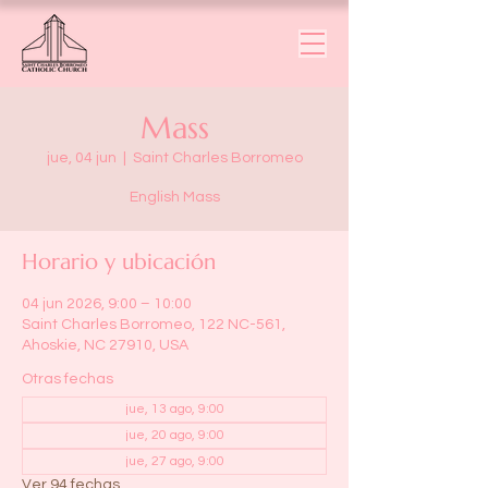
Mass
jue, 04 jun
  |  
Saint Charles Borromeo
English Mass
Horario y ubicación
04 jun 2026, 9:00 – 10:00
Saint Charles Borromeo, 122 NC-561,
Ahoskie, NC 27910, USA
Otras fechas
jue, 13 ago, 9:00
jue, 20 ago, 9:00
jue, 27 ago, 9:00
Ver 94 fechas