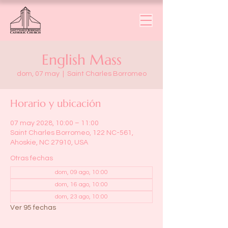
English Mass
dom, 07 may
  |  
Saint Charles Borromeo
Horario y ubicación
07 may 2028, 10:00 – 11:00
Saint Charles Borromeo, 122 NC-561,
Ahoskie, NC 27910, USA
Otras fechas
dom, 09 ago, 10:00
dom, 16 ago, 10:00
dom, 23 ago, 10:00
Ver 95 fechas