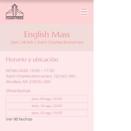
English Mass
dom, 06 feb
  |  
Saint Charles Borromeo
Horario y ubicación
06 feb 2028, 10:00 – 11:00
Saint Charles Borromeo, 122 NC-561,
Ahoskie, NC 27910, USA
Otras fechas
dom, 09 ago, 10:00
dom, 16 ago, 10:00
dom, 23 ago, 10:00
Ver 95 fechas