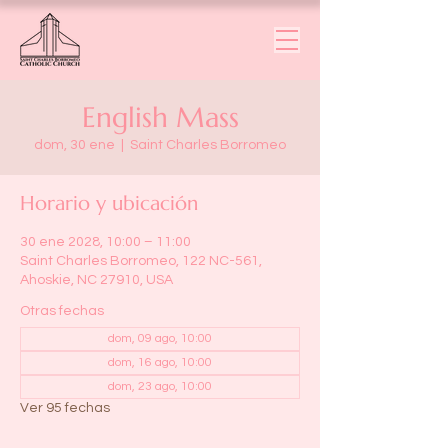
English Mass
dom, 30 ene
  |  
Saint Charles Borromeo
Horario y ubicación
30 ene 2028, 10:00 – 11:00
Saint Charles Borromeo, 122 NC-561,
Ahoskie, NC 27910, USA
Otras fechas
dom, 09 ago, 10:00
dom, 16 ago, 10:00
dom, 23 ago, 10:00
Ver 95 fechas