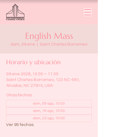
English Mass
dom, 09 ene
  |  
Saint Charles Borromeo
Horario y ubicación
09 ene 2028, 10:00 – 11:00
Saint Charles Borromeo, 122 NC-561,
Ahoskie, NC 27910, USA
Otras fechas
dom, 09 ago, 10:00
dom, 16 ago, 10:00
dom, 23 ago, 10:00
Ver 95 fechas