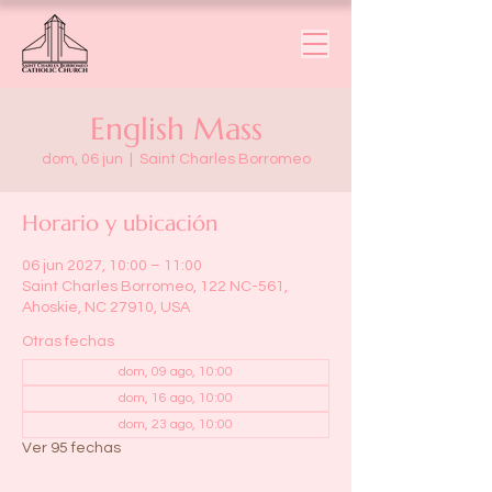
English Mass
dom, 06 jun
  |  
Saint Charles Borromeo
Horario y ubicación
06 jun 2027, 10:00 – 11:00
Saint Charles Borromeo, 122 NC-561,
Ahoskie, NC 27910, USA
Otras fechas
dom, 09 ago, 10:00
dom, 16 ago, 10:00
dom, 23 ago, 10:00
Ver 95 fechas