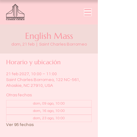
English Mass
dom, 21 feb
  |  
Saint Charles Borromeo
Horario y ubicación
21 feb 2027, 10:00 – 11:00
Saint Charles Borromeo, 122 NC-561,
Ahoskie, NC 27910, USA
Otras fechas
dom, 09 ago, 10:00
dom, 16 ago, 10:00
dom, 23 ago, 10:00
Ver 95 fechas