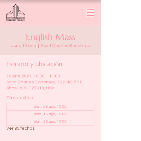
English Mass
dom, 10 ene
  |  
Saint Charles Borromeo
Horario y ubicación
10 ene 2027, 10:00 – 11:00
Saint Charles Borromeo, 122 NC-561,
Ahoskie, NC 27910, USA
Otras fechas
dom, 09 ago, 10:00
dom, 16 ago, 10:00
dom, 23 ago, 10:00
Ver 95 fechas