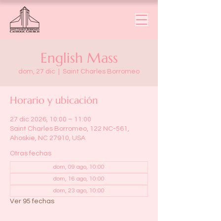
English Mass
dom, 27 dic
  |  
Saint Charles Borromeo
Horario y ubicación
27 dic 2026, 10:00 – 11:00
Saint Charles Borromeo, 122 NC-561,
Ahoskie, NC 27910, USA
Otras fechas
dom, 09 ago, 10:00
dom, 16 ago, 10:00
dom, 23 ago, 10:00
Ver 95 fechas