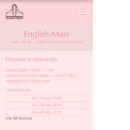
English Mass
dom, 06 dic
  |  
Saint Charles Borromeo
Horario y ubicación
06 dic 2026, 10:00 – 11:00
Saint Charles Borromeo, 122 NC-561,
Ahoskie, NC 27910, USA
Otras fechas
dom, 09 ago, 10:00
dom, 16 ago, 10:00
dom, 23 ago, 10:00
Ver 95 fechas