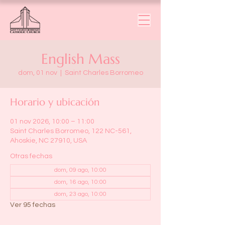
English Mass
dom, 01 nov
  |  
Saint Charles Borromeo
Horario y ubicación
01 nov 2026, 10:00 – 11:00
Saint Charles Borromeo, 122 NC-561,
Ahoskie, NC 27910, USA
Otras fechas
dom, 09 ago, 10:00
dom, 16 ago, 10:00
dom, 23 ago, 10:00
Ver 95 fechas