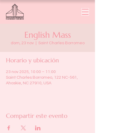
English Mass
dom, 23 nov
  |  
Saint Charles Borromeo
Horario y ubicación
23 nov 2025, 10:00 – 11:00
Saint Charles Borromeo, 122 NC-561,
Ahoskie, NC 27910, USA
Compartir este evento