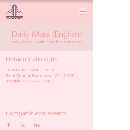
Daily Mass (English)
sáb, 18 oct
  |  
Saint Charles Borromeo
Horario y ubicación
18 oct 2025, 10:00 – 10:30
Saint Charles Borromeo, 122 NC-561,
Ahoskie, NC 27910, USA
Compartir este evento