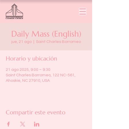
Daily Mass (English)
jue, 21 ago
  |  
Saint Charles Borromeo
Horario y ubicación
21 ago 2025, 9:00 – 9:30
Saint Charles Borromeo, 122 NC-561,
Ahoskie, NC 27910, USA
Compartir este evento