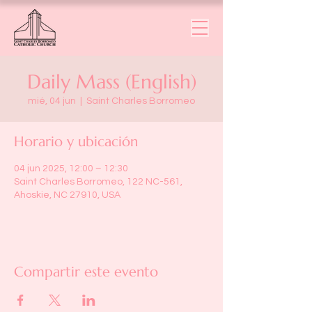
Daily Mass (English)
mié, 04 jun
  |  
Saint Charles Borromeo
Horario y ubicación
04 jun 2025, 12:00 – 12:30
Saint Charles Borromeo, 122 NC-561,
Ahoskie, NC 27910, USA
Compartir este evento