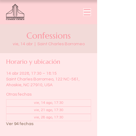
Confessions
vie, 14 abr
  |  
Saint Charles Borromeo
Horario y ubicación
14 abr 2028, 17:30 – 18:15
Saint Charles Borromeo, 122 NC-561,
Ahoskie, NC 27910, USA
Otras fechas
vie, 14 ago, 17:30
vie, 21 ago, 17:30
vie, 28 ago, 17:30
Ver 94 fechas